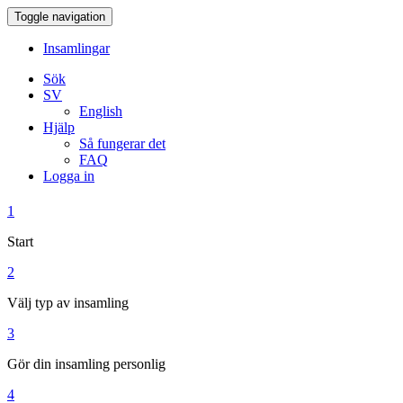
Toggle navigation
Insamlingar
Sök
SV
English
Hjälp
Så fungerar det
FAQ
Logga in
1
Start
2
Välj typ av insamling
3
Gör din insamling personlig
4