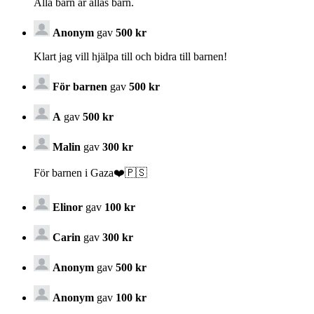
Alla barn är allas barn.
Anonym
gav
500 kr
Klart jag vill hjälpa till och bidra till barnen!
För barnen
gav
500 kr
A
gav
500 kr
Malin
gav
300 kr
För barnen i Gaza❤️🇵🇸
Elinor
gav
100 kr
Carin
gav
300 kr
Anonym
gav
500 kr
Anonym
gav
100 kr