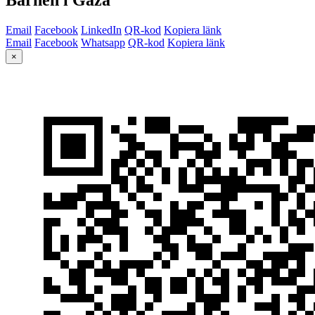
Email
Facebook
LinkedIn
QR-kod
Kopiera länk
Email
Facebook
Whatsapp
QR-kod
Kopiera länk
×