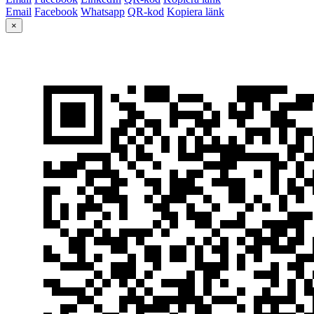
Email
Facebook
Whatsapp
QR-kod
Kopiera länk
×