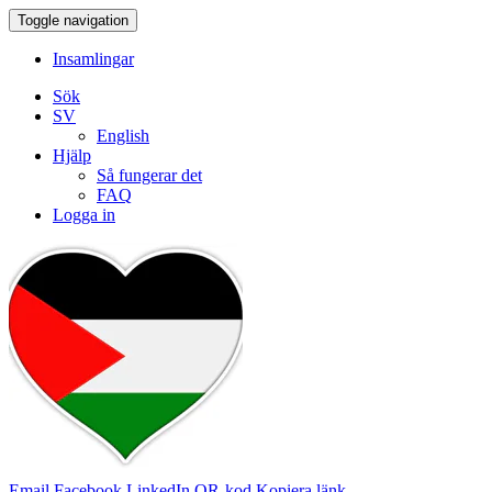
Toggle navigation
Insamlingar
Sök
SV
English
Hjälp
Så fungerar det
FAQ
Logga in
Email
Facebook
LinkedIn
QR-kod
Kopiera länk