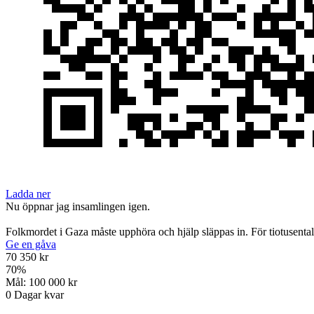
Ladda ner
Nu öppnar jag insamlingen igen.
Folkmordet i Gaza måste upphöra och hjälp släppas in. För tiotusentals 
Ge en gåva
70 350 kr
70
%
Mål:
100 000 kr
0
Dagar kvar