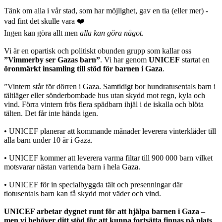
Tänk om alla i vår stad, som har möjlighet, gav en tia (eller mer) -
vad fint det skulle vara ❤️
Ingen kan göra allt men
alla kan göra något
.
Vi är en opartisk och politiskt obunden grupp som kallar oss
”Vimmerby ser Gazas barn”
. Vi har genom
UNICEF
startat en
öronmärkt insamling till stöd för barnen i Gaza
.
”Vintern står för dörren i Gaza. Samtidigt bor hundratusentals barn i
tältläger eller sönderbombade hus utan skydd mot regn, kyla och
vind. Förra vintern frös flera spädbarn ihjäl i de iskalla och blöta
tälten. Det får inte hända igen.
• UNICEF planerar att kommande månader leverera vinterkläder till
alla barn under 10 år i Gaza.
• UNICEF kommer att leverera varma filtar till 900 000 barn vilket
motsvarar nästan vartenda barn i hela Gaza.
• UNICEF för in specialbyggda tält och presenningar där
tiotusentals barn kan få skydd mot väder och vind.
UNICEF arbetar dygnet runt för att hjälpa barnen i Gaza –
men vi behöver ditt stöd för att kunna fortsätta finnas på plats