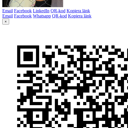
Email
Facebook
LinkedIn
QR-kod
Kopiera länk
Email
Facebook
Whatsapp
QR-kod
Kopiera länk
×