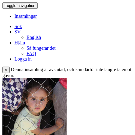
Toggle navigation
Insamlingar
Sök
SV
English
Hjälp
Så fungerar det
FAQ
Logga in
Denna insamling är avslutad, och kan därför inte längre ta emot
×
gåvor.