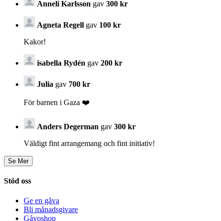
Anneli Karlsson
gav
300 kr
Agneta Regell
gav
100 kr
Kakor!
isabella Rydén
gav
200 kr
Julia
gav
700 kr
För barnen i Gaza ❤️
Anders Degerman
gav
300 kr
Väldigt fint arrangemang och fint initiativ!
Stöd oss
Ge en gåva
Bli månadsgivare
Gåvoshop