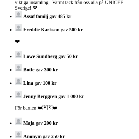
viktiga insamling –Varmt tack från oss alla på UNICEF
Sverige! 💙
Assaf familj
gav
485 kr
Freddie Karlsson
gav
500 kr
❤️
Lowe Sundberg
gav
50 kr
Botte
gav
300 kr
Lina
gav
100 kr
Jenny Berggren
gav
1 000 kr
För barnen ❤️🇵🇸❤️
Maja
gav
200 kr
Anonym
gav
250 kr